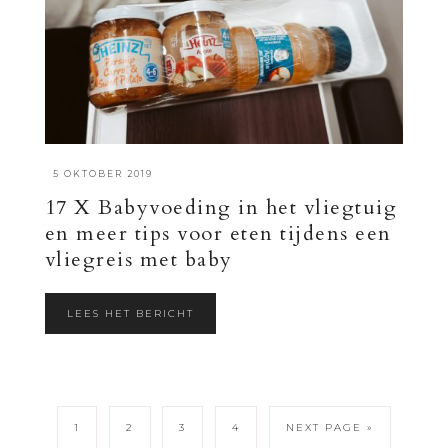
·
5 OKTOBER 2019
17 X Babyvoeding in het vliegtuig
en meer tips voor eten tijdens een
vliegreis met baby
LEES HET BERICHT
1
2
3
4
NEXT PAGE »