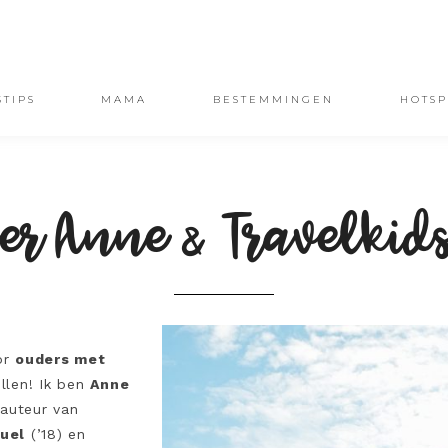
STIPS
MAMA
BESTEMMINGEN
HOTSP
er Anne & Travelkids
or
ouders met
ellen! Ik ben
Anne
 auteur van
uel
(’18) en