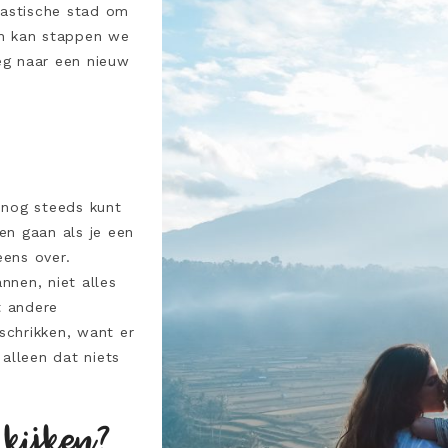
tastische stad om
en kan stappen we
weg naar een nieuw
e nog steeds kunt
ten gaan als je een
eens over.
nnen, niet alles
t andere
fschrikken, want er
alleen dat niets
 kijken?