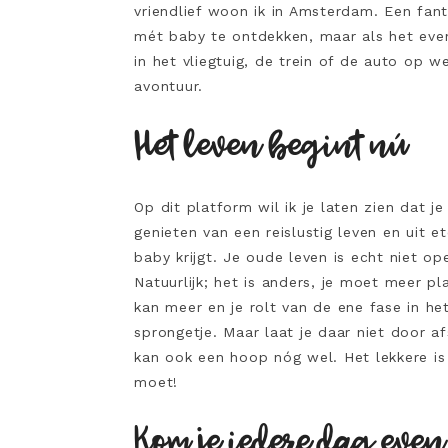
vriendlief woon ik in Amsterdam. Een fan
mét baby te ontdekken, maar als het ev
in het vliegtuig, de trein of de auto op 
avontuur.
Het leven begint nú
Op dit platform wil ik je laten zien dat j
genieten van een reislustig leven en uit e
baby krijgt. Je oude leven is echt niet op
Natuurlijk; het is anders, je moet meer pla
kan meer en je rolt van de ene fase in he
sprongetje. Maar laat je daar niet door a
kan ook een hoop nóg wel. Het lekkere is 
moet!
Kom je iedere dag even