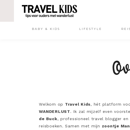
BABY & KIDS
LIFESTYLE
REI
Ov
Welkom op
Travel Kids
, hét platform vo
WANDERLUST
. Ik zal mijzelf even voorst
de Buck
, professioneel travel blogger en
reisboeken. Samen met mijn
zoontje Man