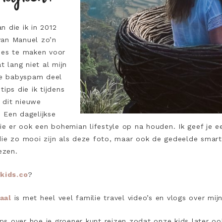
 die ik in 2012
van Manuel zo’n
des te maken voor
 lang niet al mijn
 de babyspam deel
tips die ik tijdens
 dit nieuwe
 Een dagelijkse
ie er ook een bohemian lifestyle op na houden. Ik geef je een 
e zo mooi zijn als deze foto, maar ook de gedeelde smart
ezen.
kids.co
?
aal
is met heel veel familie travel video’s en vlogs over m
ips over hoe je groener kunt reizen zodat onze kids later o