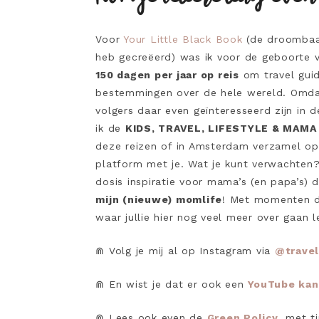
Voor
Your Little Black Book
(de droombaan
heb gecreëerd) was ik voor de geboorte 
150 dagen per jaar op reis
om travel gui
bestemmingen over de hele wereld. Omdat
volgers daar even geïnteresseerd zijn in
ik de
KIDS, TRAVEL, LIFESTYLE & MAMA
deze reizen of in Amsterdam verzamel op
platform met je. Wat je kunt verwachten?
dosis inspiratie voor mama’s (en papa’s) d
mijn (nieuwe) momlife
! Met momenten di
waar jullie hier nog veel meer over gaan l
⋒ Volg je mij al op Instagram via
@travel
⋒ En wist je dat er ook een
YouTube kan
⋒ Lees ook even de
Green Policy
, met t