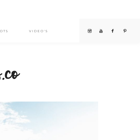
OTS
VIDEO’S
.co