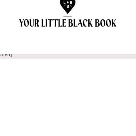
[insta
gram-
feed]
OVER ANNE & TRAVELKIDS.CO
CONTACT