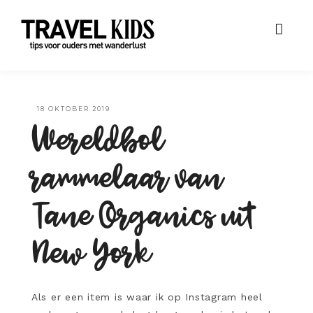
·
18 OKTOBER 2019
Wereldbol
rammelaar van
Tane Organics uit
New York
Als er een item is waar ik op Instagram heel