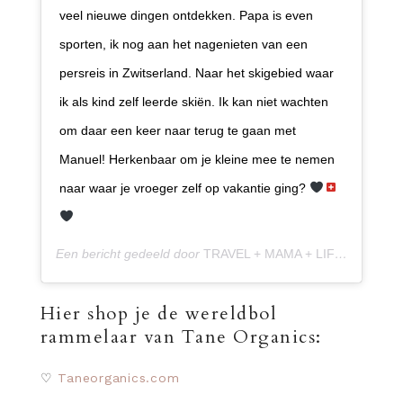
veel nieuwe dingen ontdekken. Papa is even
sporten, ik nog aan het nagenieten van een
persreis in Zwitserland. Naar het skigebied waar
ik als kind zelf leerde skiën. Ik kan niet wachten
om daar een keer naar terug te gaan met
Manuel! Herkenbaar om je kleine mee te nemen
naar waar je vroeger zelf op vakantie ging?
Een bericht gedeeld door
TRAVEL + MAMA + LIFESTYLE
(@t
Hier shop je de wereldbol
rammelaar van Tane Organics:
♡
Taneorganics.com