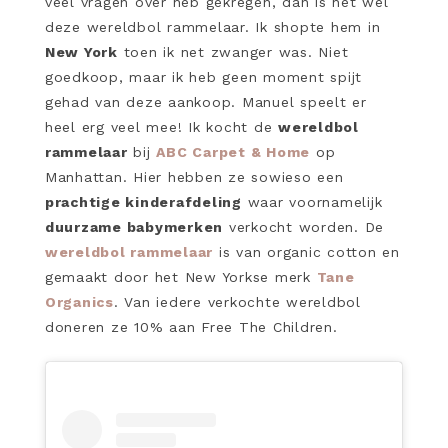
veel vragen over heb gekregen, dan is het wel
deze wereldbol rammelaar. Ik shopte hem in
New York
toen ik net zwanger was. Niet
goedkoop, maar ik heb geen moment spijt
gehad van deze aankoop. Manuel speelt er
heel erg veel mee! Ik kocht de
wereldbol
rammelaar
bij
ABC Carpet & Home
op
Manhattan. Hier hebben ze sowieso een
prachtige kinderafdeling
waar voornamelijk
duurzame babymerken
verkocht worden. De
wereldbol rammelaar
is van organic cotton en
gemaakt door het New Yorkse merk
Tane
Organics
. Van iedere verkochte wereldbol
doneren ze 10% aan Free The Children.