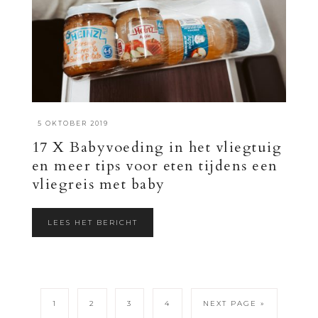
·
5 OKTOBER 2019
17 X Babyvoeding in het vliegtuig
en meer tips voor eten tijdens een
vliegreis met baby
LEES HET BERICHT
1
2
3
4
NEXT PAGE »