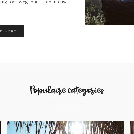
gtuig op weg naar een nieuw
AD MORE
Populaire categories