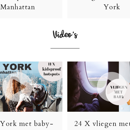
Manhattan
York
Video’s
York met baby-
24 X vliegen me