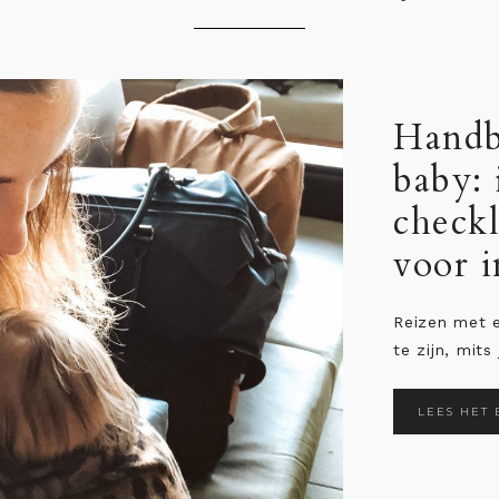
dbagage voor je
: inpaklijst en
klist met 16 items
 in het vliegtuig
et een kleine baby hoeft niet stressvol
mits je je goed voorbereidt. Dat je ...
HET BERICHT