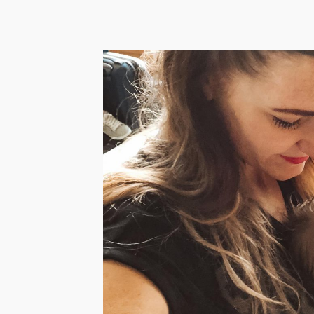
Han
baby
chec
voor
Reizen m
te zijn, 
LEES 