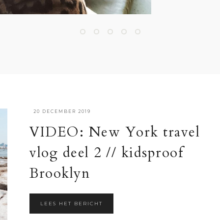
·
20 DECEMBER 2019
VIDEO: New York travel
vlog deel 2 // kidsproof
Brooklyn
LEES HET BERICHT