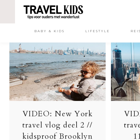
BABY & KIDS
LIFESTYLE
REI
VIDEO: New York
VID
travel vlog deel 2 //
trav
kidsproof Brooklyn
1