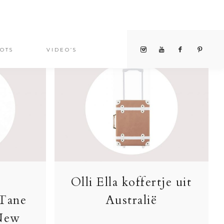
OTS
VIDEO’S
Olli Ella koffertje uit
 Tane
Australië
 New