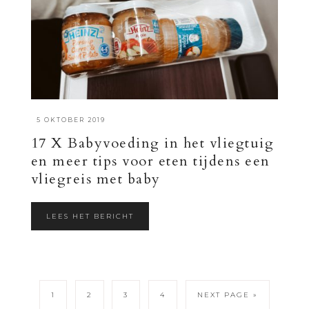
·
5 OKTOBER 2019
17 X Babyvoeding in het vliegtuig
en meer tips voor eten tijdens een
vliegreis met baby
LEES HET BERICHT
1
2
3
4
NEXT PAGE »