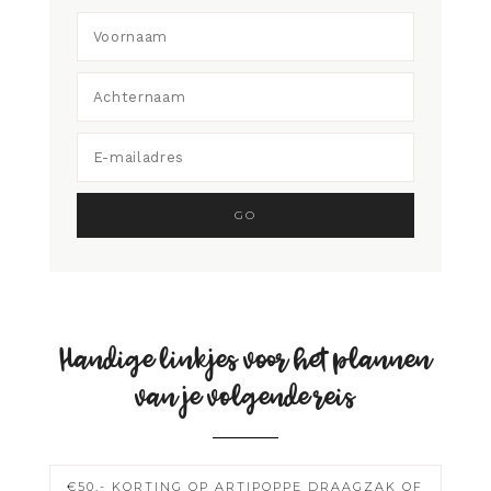
Handige linkjes voor het plannen
van je volgende reis
€50,- KORTING OP ARTIPOPPE DRAAGZAK OF