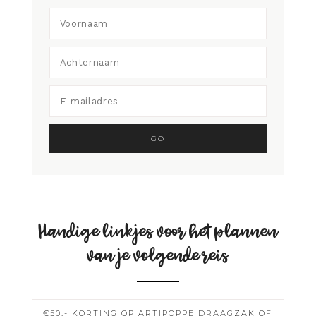
Handige linkjes voor het plannen
van je volgende reis
€50,- KORTING OP ARTIPOPPE DRAAGZAK OF