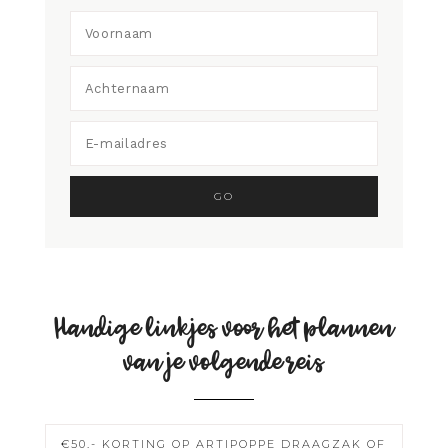
Handige linkjes voor het plannen
van je volgende reis
€50,- KORTING OP ARTIPOPPE DRAAGZAK OF