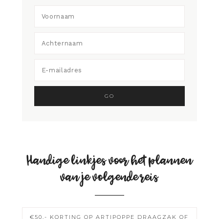
Handige linkjes voor het plannen
van je volgende reis
€50,- KORTING OP ARTIPOPPE DRAAGZAK OF