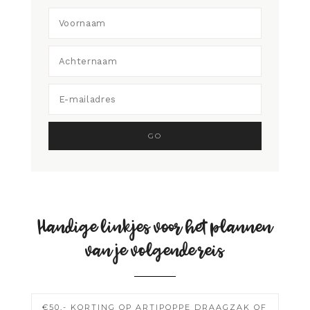
Handige linkjes voor het plannen
van je volgende reis
€50,- KORTING OP ARTIPOPPE DRAAGZAK OF