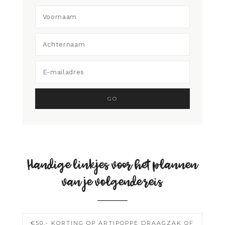
Handige linkjes voor het plannen
van je volgende reis
€50,- KORTING OP ARTIPOPPE DRAAGZAK OF