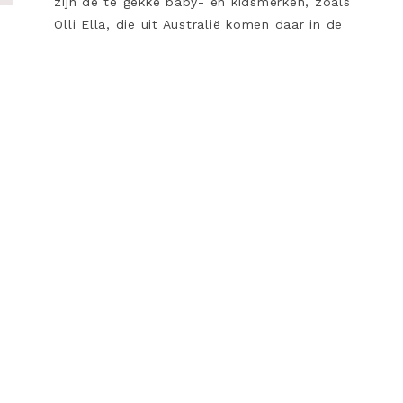
zijn de te gekke baby- en kidsmerken, zoals
Olli Ella, die uit Australië komen daar in de