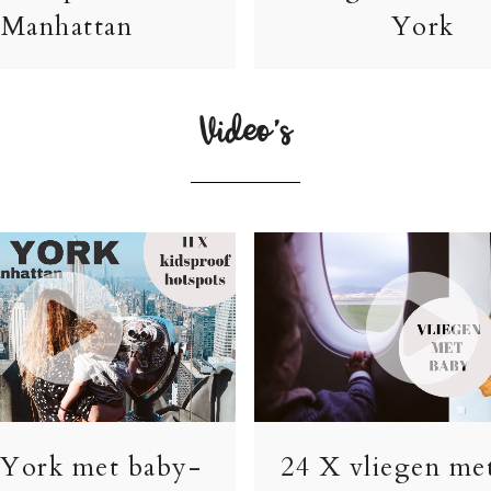
Manhattan
York
Video’s
York met baby-
24 X vliegen me