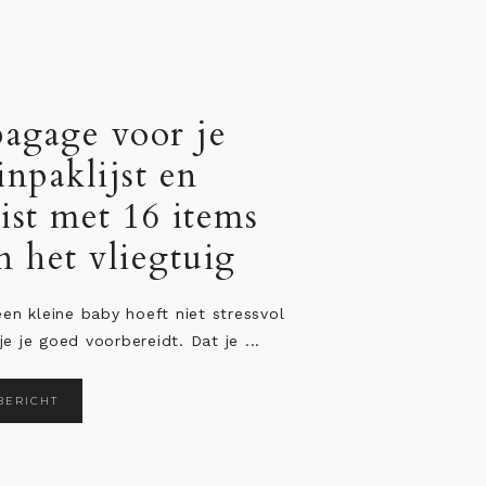
J
“
b
...