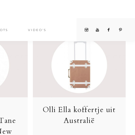
OTS
VIDEO’S
Olli Ella koffertje uit
 Tane
Australië
 New