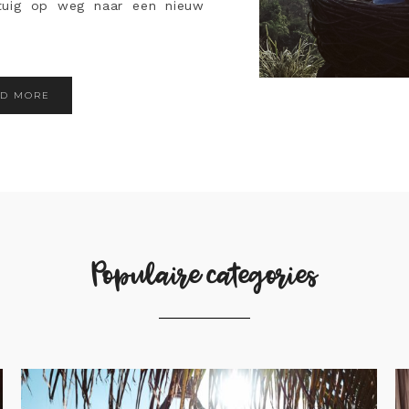
gtuig op weg naar een nieuw
AD MORE
Populaire categories