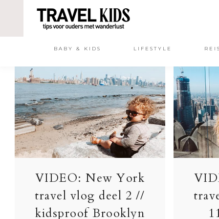
BABY & KIDS
LIFESTYLE
REI
VIDEO: New York
VID
travel vlog deel 2 //
trav
kidsproof Brooklyn
1