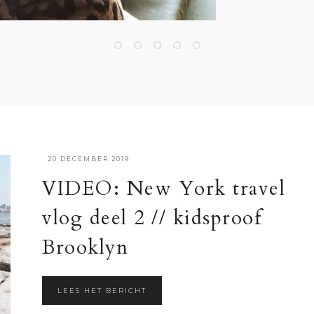
·
20 DECEMBER 2019
VIDEO: New York travel
vlog deel 2 // kidsproof
Brooklyn
LEES HET BERICHT