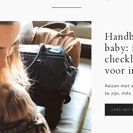
e voor je
lijst en
et 16 items
 vliegtuig
baby hoeft niet stressvol
 voorbereidt. Dat je ...