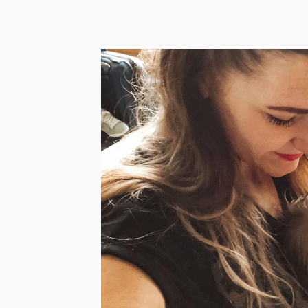
Handbagag
baby: inpak
checklist m
voor in het
Reizen met een kleine 
te zijn, mits je je goed
LEES HET BERICHT