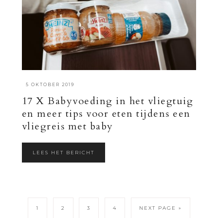
·
5 OKTOBER 2019
17 X Babyvoeding in het vliegtuig
en meer tips voor eten tijdens een
vliegreis met baby
LEES HET BERICHT
1
2
3
4
NEXT PAGE »