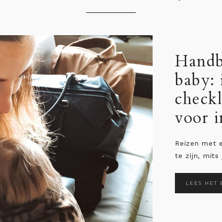
dbagage voor je
: inpaklijst en
klist met 16 items
 in het vliegtuig
et een kleine baby hoeft niet stressvol
mits je je goed voorbereidt. Dat je ...
HET BERICHT