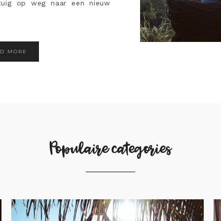
gtuig op weg naar een nieuw
AD MORE
Populaire categories