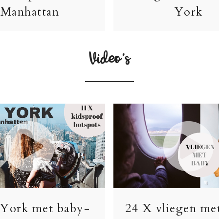
Manhattan
York
Video’s
York met baby-
24 X vliegen me