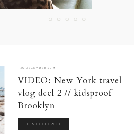
·
20 DECEMBER 2019
VIDEO: New York travel
vlog deel 2 // kidsproof
Brooklyn
LEES HET BERICHT