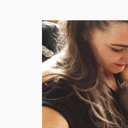
Han
baby
chec
voor
Reizen m
te zijn, 
LEES 