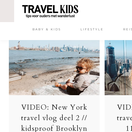
BABY & KIDS
LIFESTYLE
REI
VIDEO: New York
VID
travel vlog deel 2 //
trav
kidsproof Brooklyn
1