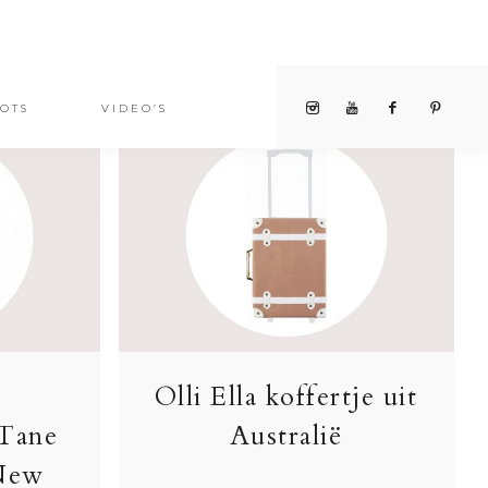
OTS
VIDEO’S
Olli Ella koffertje uit
 Tane
Australië
 New