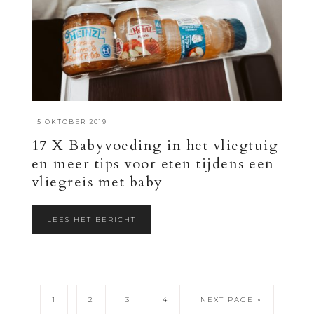
·
5 OKTOBER 2019
17 X Babyvoeding in het vliegtuig
en meer tips voor eten tijdens een
vliegreis met baby
LEES HET BERICHT
1
2
3
4
NEXT PAGE »