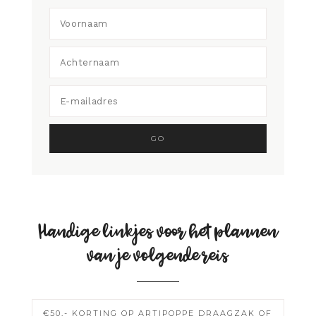
Handige linkjes voor het plannen
van je volgende reis
€50,- KORTING OP ARTIPOPPE DRAAGZAK OF