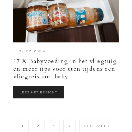
·
5 OKTOBER 2019
17 X Babyvoeding in het vliegtuig
en meer tips voor eten tijdens een
vliegreis met baby
LEES HET BERICHT
1
2
3
4
NEXT PAGE »